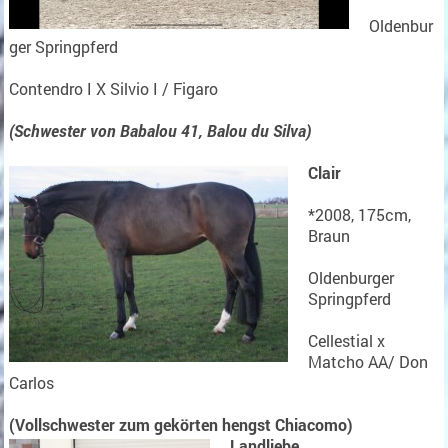
Oldenbur
ger Springpferd
Contendro I X Silvio I / Figaro
(Schwester von Babalou 41, Balou du Silva)
Clair
*2008, 175cm,
Braun
Oldenburger
Springpferd
Cellestial x
Matcho AA/ Don
Carlos
(Vollschwester zum gekörten hengst Chiacomo)
Landliebe