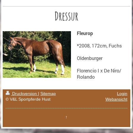
Dressur
Fleurop
*2008, 172cm, Fuchs
Oldenburger
Florencio I x De Niro/
Rolando
Druckversion
|
Sitemap
Login
© V&L Sportpferde Hust
Webansicht
↑